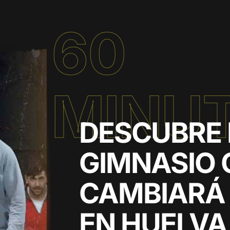
60
MINU
DESCUBRE 
GIMNASIO 
CAMBIARÁ 
EN HUELVA