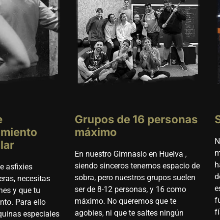
e
Grupos de 16 personas
amiento
máximo
N
lar
m
En nuestro Gimnasio en Huelva ,
h
siendo sinceros tenemos espacio de
 asfixies
d
sobra, pero nuestros grupos suelen
eras, necesitas
e
ser de 8-12 personas, y 16 como
nes y que tu
f
máximo. No queremos que te
nto. Para ello
f
agobies, ni que te saltes ningún
uinas especiales