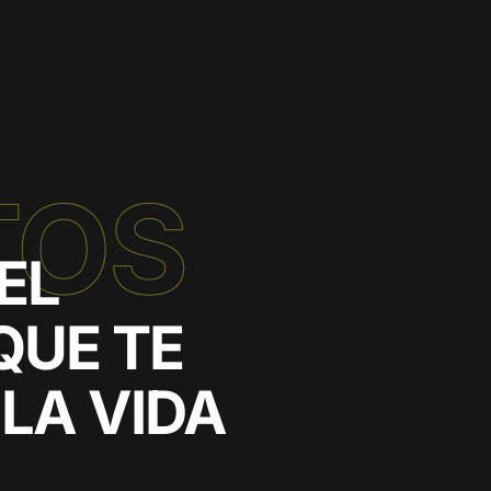
TOS
EL
QUE TE
LA VIDA