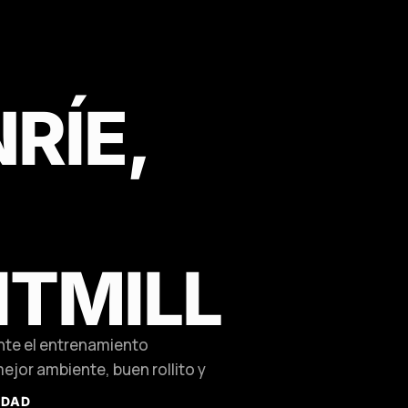
RÍE,
ITMILL
nte el entrenamiento
ejor ambiente, buen rollito y
RDAD