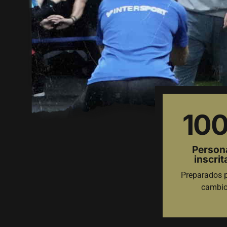
10
Person
inscrit
Preparados p
cambi