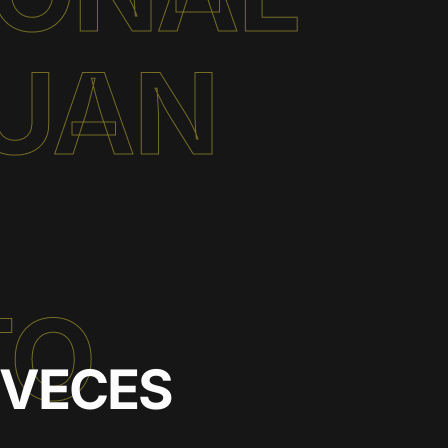
JUAN
TO
 VECES