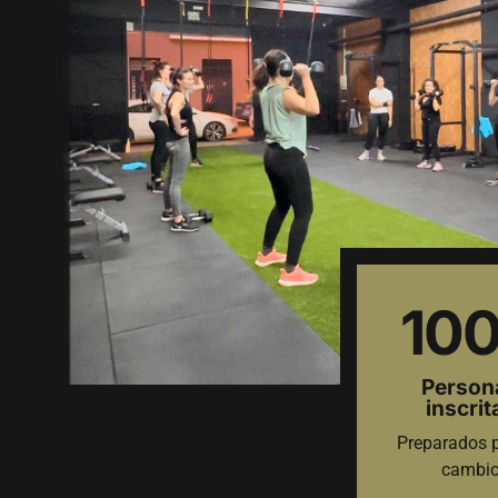
10
Person
inscrit
Preparados p
cambi