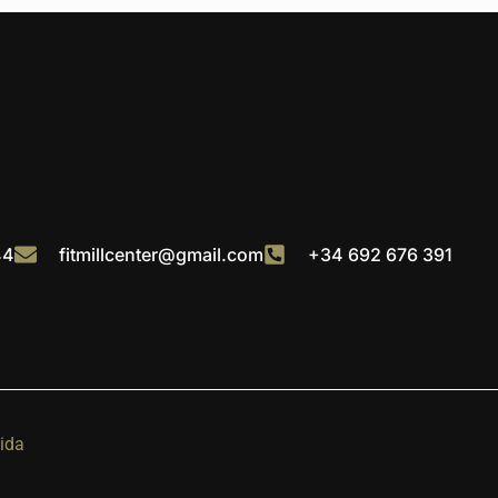
44
fitmillcenter@gmail.com
+34 692 676 391
cida