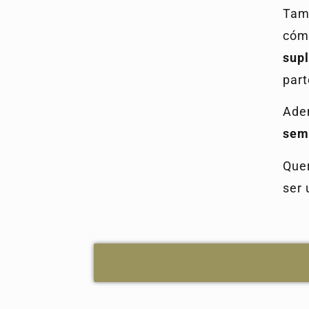
Tam
có
sup
part
Ade
sem
Que
ser 