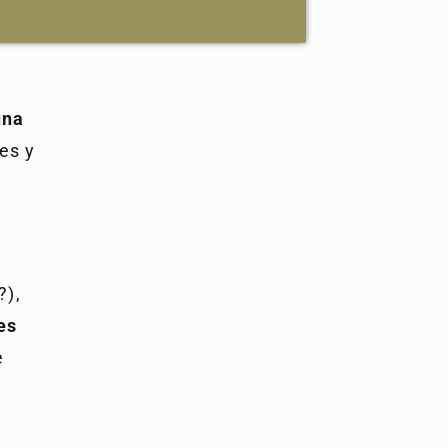
una
es y
?),
es
e