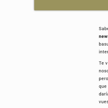
Sabe
new
bas
inte
Te 
noso
pero
que 
darí
vues